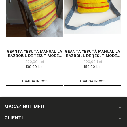
GEANTĂ ȚESUTĂ MANUAL LA
GEANTĂ ȚESUTĂ MANUAL LA
RĂZBOIUL DE ȚESUT MODEL
RĂZBOIUL DE ȚESUT MODEL
UMĂR
POȘTAȘ
320,00 Lei
220,00 Lei
199,00 Lei
150,00 Lei
ADAUGA IN COS
ADAUGA IN COS
MAGAZINUL MEU
CLIENTI