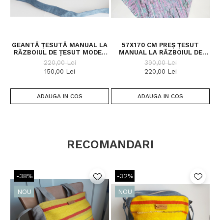
GEANTĂ ȚESUTĂ MANUAL LA
57X170 CM PREȘ ȚESUT
RĂZBOIUL DE ȚESUT MODEL
MANUAL LA RĂZBOIUL DE
POȘTAȘ
ȚESUT
220,00 Lei
390,00 Lei
150,00 Lei
220,00 Lei
ADAUGA IN COS
ADAUGA IN COS
RECOMANDARI
-38%
-32%
NOU
NOU