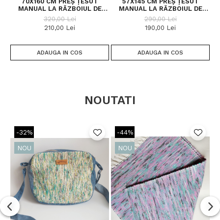
70X160 CM PREȘ ȚESUT
57X145 CM PREȘ ȚESUT
G
MANUAL LA RĂZBOIUL DE
MANUAL LA RĂZBOIUL DE
R
ȚESUT
ȚESUT
320,00 Lei
290,00 Lei
210,00 Lei
190,00 Lei
ADAUGA IN COS
ADAUGA IN COS
NOUTATI
-32%
-44%
NOU
NOU