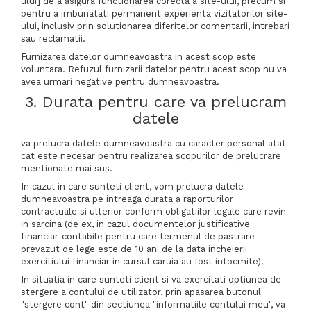
ului] de a asigura functionarea corecta a site-ului, precum si
pentru a imbunatati permanent experienta vizitatorilor site-
ului, inclusiv prin solutionarea diferitelor comentarii, intrebari
sau reclamatii.
Furnizarea datelor dumneavoastra in acest scop este
voluntara. Refuzul furnizarii datelor pentru acest scop nu va
avea urmari negative pentru dumneavoastra.
3. Durata pentru care va prelucram
datele
va prelucra datele dumneavoastra cu caracter personal atat
cat este necesar pentru realizarea scopurilor de prelucrare
mentionate mai sus.
In cazul in care sunteti client, vom prelucra datele
dumneavoastra pe intreaga durata a raporturilor
contractuale si ulterior conform obligatiilor legale care revin
in sarcina (de ex, in cazul documentelor justificative
financiar-contabile pentru care termenul de pastrare
prevazut de lege este de 10 ani de la data incheierii
exercitiului financiar in cursul caruia au fost intocmite).
In situatia in care sunteti client si va exercitati optiunea de
stergere a contului de utilizator, prin apasarea butonul
"stergere cont" din sectiunea "informatiile contului meu", va