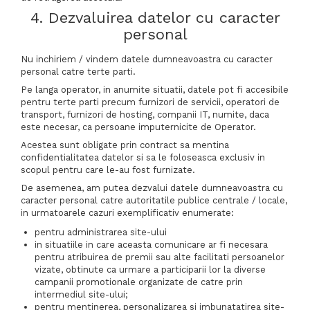
4. Dezvaluirea datelor cu caracter
personal
Nu inchiriem / vindem datele dumneavoastra cu caracter
personal catre terte parti.
Pe langa operator, in anumite situatii, datele pot fi accesibile
pentru terte parti precum furnizori de servicii, operatori de
transport, furnizori de hosting, companii IT, numite, daca
este necesar, ca persoane imputernicite de Operator.
Acestea sunt obligate prin contract sa mentina
confidentialitatea datelor si sa le foloseasca exclusiv in
scopul pentru care le-au fost furnizate.
De asemenea, am putea dezvalui datele dumneavoastra cu
caracter personal catre autoritatile publice centrale / locale,
in urmatoarele cazuri exemplificativ enumerate:
pentru administrarea site-ului
in situatiile in care aceasta comunicare ar fi necesara
pentru atribuirea de premii sau alte facilitati persoanelor
vizate, obtinute ca urmare a participarii lor la diverse
campanii promotionale organizate de catre prin
intermediul site-ului;
pentru mentinerea, personalizarea si imbunatatirea site-