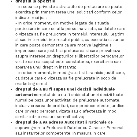
dreptul la opozitie
- in ceea ce priveste activitatile de prelucrare se poate
exercita prin transmiterea unei solicitari conform celor
indicate mai jos;
- in orice moment, din motive legate de situatia
particulara in care se afla persoana vizata, ca datele care
o vizeaza sa fie prelucrate in temeiul interesului legitim
al sau in temeiul interesului public, cu exceptia cazurilor
in care poate demonstra ca are motive legitime si
imperioase care justifica prelucarea si care prevaleaza
asupra intereselor, drepturilor si libertatilor persoanelor
vizate sau ca scopul este constatarea, exercitarea sau
apararea unui drept in instanta;
- in orice moment, in mod gratuit si fara nicio justificare,
ca datele care o vizeaza sa fie prelucrate in scop de
marketing direct.
dreptul de a nu fi supus unei decizii individuale
automate
dreptul de a nu fi subiectul unei decizii luate
numai pe baza unor activitati de prelucrare automate,
inclusiv crearea de profiluri, care produce efecte juridice
care privesc persoana vizata sau o afecteaza in mod
similar intr-o masura semnificativa;
dreptul de a va adresa Autoritatii
Nationale de
supraveghere a Prelucrarii Datelor cu Caracter Personal
sau instantelor competente, in masura in care