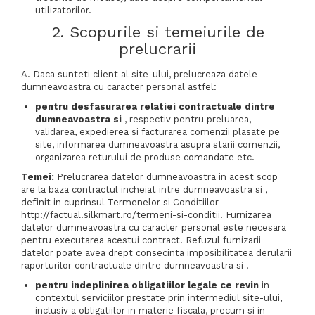
utilizatorilor.
2. Scopurile si temeiurile de
prelucrarii
A. Daca sunteti client al site-ului, prelucreaza datele
dumneavoastra cu caracter personal astfel:
pentru desfasurarea relatiei contractuale dintre
dumneavoastra si
, respectiv pentru preluarea,
validarea, expedierea si facturarea comenzii plasate pe
site, informarea dumneavoastra asupra starii comenzii,
organizarea returului de produse comandate etc.
Temei:
Prelucrarea datelor dumneavoastra in acest scop
are la baza contractul incheiat intre dumneavoastra si ,
definit in cuprinsul Termenelor si Conditiilor
http://factual.silkmart.ro/termeni-si-conditii. Furnizarea
datelor dumneavoastra cu caracter personal este necesara
pentru executarea acestui contract. Refuzul furnizarii
datelor poate avea drept consecinta imposibilitatea derularii
raporturilor contractuale dintre dumneavoastra si .
pentru indeplinirea obligatiilor legale ce revin
in
contextul serviciilor prestate prin intermediul site-ului,
inclusiv a obligatiilor in materie fiscala, precum si in