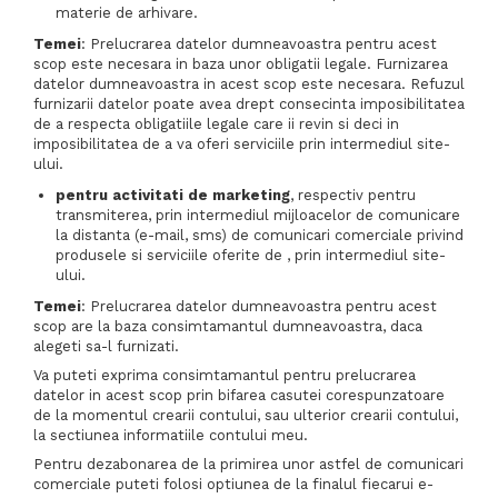
materie de arhivare.
Temei
: Prelucrarea datelor dumneavoastra pentru acest
scop este necesara in baza unor obligatii legale. Furnizarea
datelor dumneavoastra in acest scop este necesara. Refuzul
furnizarii datelor poate avea drept consecinta imposibilitatea
de a respecta obligatiile legale care ii revin si deci in
imposibilitatea de a va oferi serviciile prin intermediul site-
ului.
pentru activitati de marketing
, respectiv pentru
transmiterea, prin intermediul mijloacelor de comunicare
la distanta (e-mail, sms) de comunicari comerciale privind
produsele si serviciile oferite de , prin intermediul site-
ului.
Temei
: Prelucrarea datelor dumneavoastra pentru acest
scop are la baza consimtamantul dumneavoastra, daca
alegeti sa-l furnizati.
Va puteti exprima consimtamantul pentru prelucrarea
datelor in acest scop prin bifarea casutei corespunzatoare
de la momentul crearii contului, sau ulterior crearii contului,
la sectiunea informatiile contului meu.
Pentru dezabonarea de la primirea unor astfel de comunicari
comerciale puteti folosi optiunea de la finalul fiecarui e-