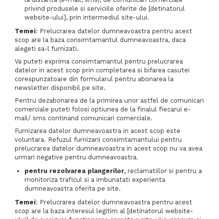
privind produsele si serviciile oferite de [detinatorul
website-ului], prin intermediul site-ului.
Temei
: Prelucrarea datelor dumneavoastra pentru acest
scop are la baza consimtamantul dumneavoastra, daca
alegeti sa-l furnizati.
Va puteti exprima consimtamantul pentru prelucrarea
datelor in acest scop prin completarea si bifarea casutei
corespunzatoare din formularul pentru abonarea la
newsletter disponibil pe site.
Pentru dezabonarea de la primirea unor astfel de comunicari
comerciale puteti folosi optiunea de la finalul fiecarui e-
mail/ sms continand comunicari comerciale.
Furnizarea datelor dumneavoastra in acest scop este
voluntara. Refuzul furnizarii consimtamantului pentru
prelucrarea datelor dumneavoastra in acest scop nu va avea
urmari negative pentru dumneavoastra.
pentru rezolvarea plangerilor
, reclamatiilor si pentru a
monitoriza traficul si a imbunatati experienta
dumneavoastra oferita pe site.
Temei
: Prelucrarea datelor dumneavoastra pentru acest
scop are la baza interesul legitim al [detinatorul website-