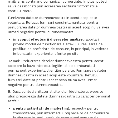
mail/ sms continand comunicari comerciale. In plus, puteti
sa va dezabonati prin accesarea sectiunii "Informatiile
contului meu".
Furnizarea datelor dumneavoastra in acest scop este
voluntara. Refuzul furnizarii consimtamantului pentru
prelucrarea datelor dumneavoastra in acest scop nu va avea
urmari negative pentru dumneavoastra.
in scopul efectuarii diverselor analize
, raportari
privind modul de functionare a site-ului, realizarea de
profiluri de preferinte de consum, in principal, in vederea
imbunatatiri experientei oferite pe site.
Temei
: Prelucrarea datelor dumneavoastra pentru acest
scop are la baza interesul legitim al de a imbunatati
permanent experienta clientilor pe site. Furnizarea datelor
dumneavoastra in acest scop este voluntara. Refuzul
furnizarii datelor pentru acest scop nu va avea urmari
negative pentru dumneavoastra.
B. Daca sunteti vizitator al site-ului, [detinatorul website-
ului] prelucreaza datele dumneavoastra cu caracter personal
astfel:
pentru activitati de marketing
, respectiv pentru
transmiterea, prin intermediul mijloacelor de comunicare
la distanta (e-mail, sms), de comunicari comerciale