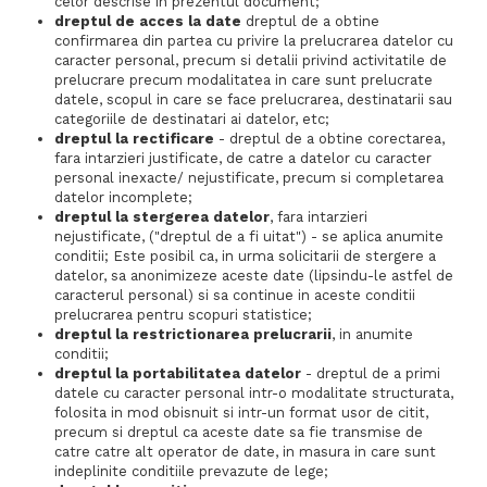
celor descrise in prezentul document;
dreptul de acces la date
dreptul de a obtine
confirmarea din partea cu privire la prelucrarea datelor cu
caracter personal, precum si detalii privind activitatile de
prelucrare precum modalitatea in care sunt prelucrate
datele, scopul in care se face prelucrarea, destinatarii sau
categoriile de destinatari ai datelor, etc;
dreptul la rectificare
- dreptul de a obtine corectarea,
fara intarzieri justificate, de catre a datelor cu caracter
personal inexacte/ nejustificate, precum si completarea
datelor incomplete;
dreptul la stergerea datelor
, fara intarzieri
nejustificate, ("dreptul de a fi uitat") - se aplica anumite
conditii; Este posibil ca, in urma solicitarii de stergere a
datelor, sa anonimizeze aceste date (lipsindu-le astfel de
caracterul personal) si sa continue in aceste conditii
prelucrarea pentru scopuri statistice;
dreptul la restrictionarea prelucrarii
, in anumite
conditii;
dreptul la portabilitatea datelor
- dreptul de a primi
datele cu caracter personal intr-o modalitate structurata,
folosita in mod obisnuit si intr-un format usor de citit,
precum si dreptul ca aceste date sa fie transmise de
catre catre alt operator de date, in masura in care sunt
indeplinite conditiile prevazute de lege;