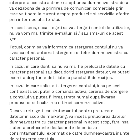
interpreta aceasta actiune ca optiunea dumneavoastra de a
va dezabona de la primirea de comunicari comerciale prin
care va tinem la curent despre produsele si serviciile oferite
prin intermediul site-ului.
In acest sens, daca alegeti sa va stergeti contul de utilizator,
nu va vom mai trimite e-mailuri si / sau sms-uri de acest
gen.
Totusi, dorim sa va informam ca stergerea contului nu va
avea ca efect automat stergerea datelor dumneavoastra cu
caracter personal.
In cazul in care doriti sa nu va mai fie prelucrate datele cu
caracter personal sau daca doriti stergerea datelor, va puteti
exercita drepturile detaliate la punctul 6 de mai jos.
In cazul in care solicitati stergerea contului, insa pe acel
cont exista cel putin o comanda activa, cererea de stergere
a contului va putea fi inregistrata numai dupa livrarea
produselor si finalizarea ultimei comenzi active.
Daca va retrageti consimtamantul pentru prelucrarea
datelor in scop de marketing, va inceta prelucrarea datelor
dumneavoastra cu caracter personal in acest scop, fara insa
a afecta prelucrarile desfasurate de pe baza
consimtamantului exprimat de catre dumneavoastra inainte
de retragerea acestuia.