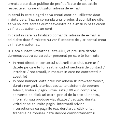
urmatoarele date publice de profil afisate de aplicatiile
respective: nume utilizator, adresa de e-mail.
In cazul in care alegeti sa va creati cont de utilizator doar
inainte de a finaliza comanda unui produs disponibil pe site,
se va solicita adresa dumneavoastra de e-mail in baza careia
va fi creat automat un cont.
In cazul in care nu finalizati comanda, adresa de e-mail si
celelalte date furnizate nu vor fi stocate de , iar contul creat
va fi sters automat.
B. Daca sunteti vizitator al site-ului, va prelucra datele
dumneavoastra cu caracter personal pe care le furnizati:
In mod direct in contextul utilizarii site-ului, cum ar fi
datele pe care le furnizati in cadrul sectiunii de contact /
intrebari / reclamatii, in masura in care ne contactati in
acest fel
In mod indirect, date precum: adresa IP, browser folosit,
durata navigarii, istoricul cautarilor, sistem de operare
folosit, limba si pagini vizualizate, URL-uri complete,
secventa de click-uri catre, prin si de la site-ul nostru,
informatii sau produse vizualizate / cautate, durata
vizitelor pe anumite pagini, informatii privind
interactiunea cu paginile (ex. derularea, click-urile,
trecerile de mouse), date despre comportamentul