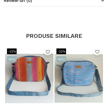
Review-uri
(0)
PRODUSE SIMILARE
-32%
-32%
NOU
NOU