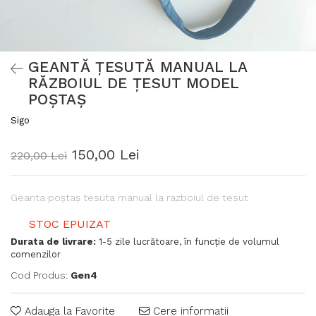
GEANTĂ ȚESUTĂ MANUAL LA
RĂZBOIUL DE ȚESUT MODEL
POȘTAȘ
Sigo
150,00 Lei
220,00 Lei
Geanta poștaș tesuta manual la razboiul de tesut
STOC EPUIZAT
Durata de livrare:
1-5 zile lucrătoare, în funcție de volumul
comenzilor
Cod Produs:
Gen4
Adauga la Favorite
Cere informatii