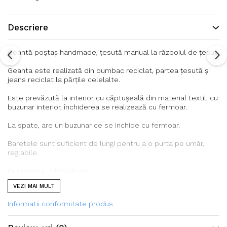
Descriere
Geantă poștaș handmade, țesută manual la războiul de țesut.
Geanta este realizată din bumbac reciclat, partea țesută și
jeans reciclat la părțile celelalte.
Este prevăzută la interior cu căptușeală din material textil, cu
buzunar interior, închiderea se realizează cu fermoar.
La spate, are un buzunar ce se inchide cu fermoar.
Baretele sunt suficient de lungi pentru a o purta pe umăr,
reglabile.
Dimensiuni: 23x27x8 cm
VEZI MAI MULT
Informatii conformitate produs