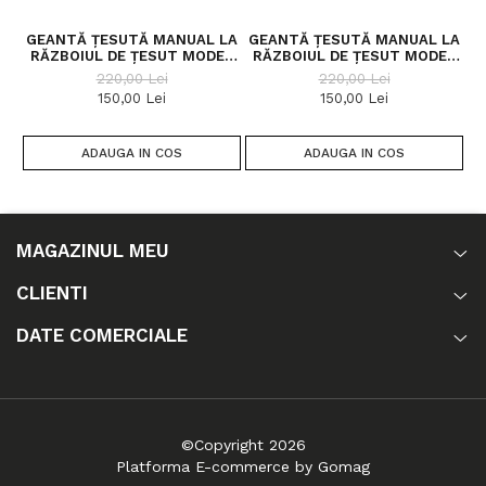
GEANTĂ ȚESUTĂ MANUAL LA
GEANTĂ ȚESUTĂ MANUAL LA
G
RĂZBOIUL DE ȚESUT MODEL
RĂZBOIUL DE ȚESUT MODEL
R
POȘTAȘ
POȘTAȘ
220,00 Lei
220,00 Lei
150,00 Lei
150,00 Lei
ADAUGA IN COS
ADAUGA IN COS
MAGAZINUL MEU
CLIENTI
DATE COMERCIALE
©Copyright 2026
Platforma E-commerce by Gomag