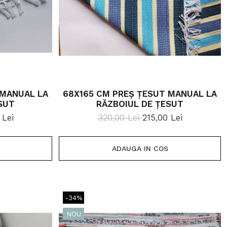
 MANUAL LA
68X165 CM PREȘ ȚESUT MANUAL LA
SUT
RĂZBOIUL DE ȚESUT
 Lei
320,00 Lei
215,00 Lei
ADAUGA IN COS
-34%
NOU