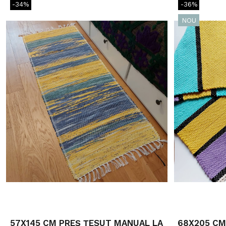
-34%
-36%
NOU
57X145 CM PREȘ ȚESUT MANUAL LA
68X205 CM