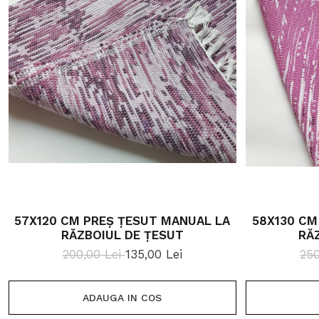
57X120 CM PREȘ ȚESUT MANUAL LA
58X130 CM
RĂZBOIUL DE ȚESUT
RĂ
200,00 Lei
135,00 Lei
250
ADAUGA IN COS