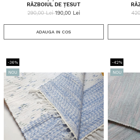
RĂZBOIUL DE ȚESUT
RĂ
290,00 Lei
190,00 Lei
420
ADAUGA IN COS
-36%
-42%
NOU
NOU