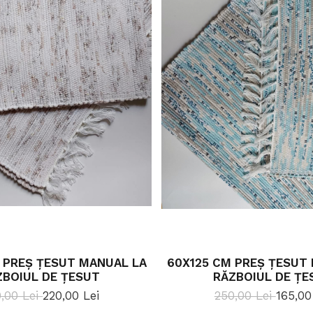
 PREȘ ȚESUT MANUAL LA
60X125 CM PREȘ ȚESUT
ZBOIUL DE ȚESUT
RĂZBOIUL DE ȚE
,00 Lei
220,00 Lei
250,00 Lei
165,00