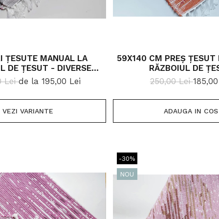
I ȚESUTE MANUAL LA
59X140 CM PREȘ ȚESUT
L DE ȚESUT - DIVERSE
RĂZBOIUL DE ȚE
MARIMI
0 Lei
de la 195,00 Lei
250,00 Lei
185,00
VEZI VARIANTE
ADAUGA IN COS
-30%
NOU