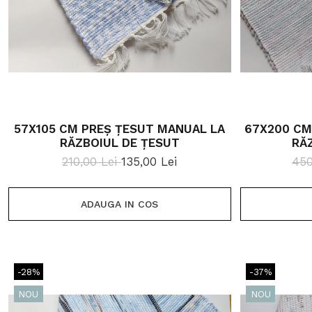
57X105 CM PREȘ ȚESUT MANUAL LA
67X200 CM
RĂZBOIUL DE ȚESUT
RĂ
210,00 Lei
135,00 Lei
450
ADAUGA IN COS
-28%
-37%
NOU
NOU