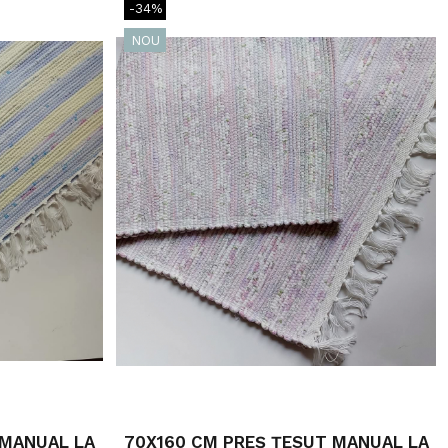
-34%
NOU
 MANUAL LA
70X160 CM PREȘ ȚESUT MANUAL LA