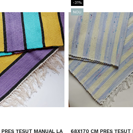
-31%
NOU
 PREȘ ȚESUT MANUAL LA
68X170 CM PREȘ ȚESUT