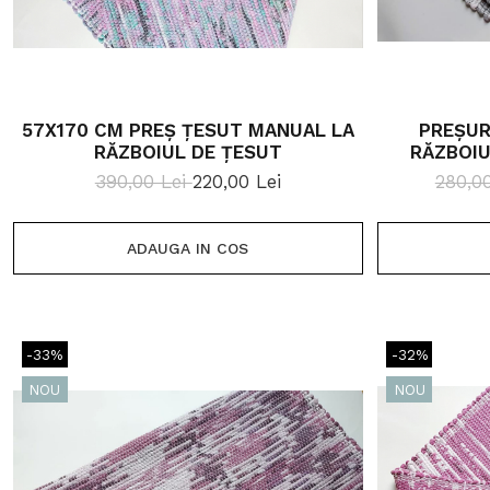
57X170 CM PREȘ ȚESUT MANUAL LA
PREȘUR
RĂZBOIUL DE ȚESUT
RĂZBOIU
390,00 Lei
220,00 Lei
280,0
ADAUGA IN COS
-33%
-32%
NOU
NOU