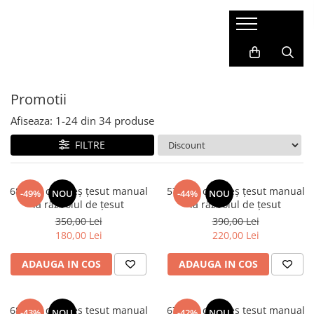
Promotii
Afiseaza:
1-
24
din
34
produse
FILTRE
68x140 cm Preș țesut manual
57x170 cm Preș țesut manual
-49%
NOU
-44%
NOU
la războiul de țesut
la războiul de țesut
350,00 Lei
390,00 Lei
180,00 Lei
220,00 Lei
ADAUGA IN COS
ADAUGA IN COS
68x155 cm Preș țesut manual
67x200 cm Preș țesut manual
-43%
NOU
-42%
NOU