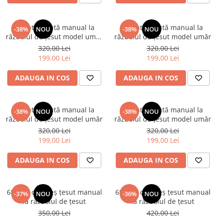
Geantă țesută manual la
Geantă țesută manual la
-38%
NOU
-38%
NOU
războiul de țesut model umăr
războiul de țesut model umăr
- Copie
320,00 Lei
320,00 Lei
199,00 Lei
199,00 Lei
ADAUGA IN COS
ADAUGA IN COS
Geantă țesută manual la
Geantă țesută manual la
-38%
NOU
-38%
NOU
războiul de țesut model umăr
războiul de țesut model umăr
320,00 Lei
320,00 Lei
199,00 Lei
199,00 Lei
ADAUGA IN COS
ADAUGA IN COS
68x170 cm Preș țesut manual
68x205 cm Preș țesut manual
-37%
NOU
-36%
NOU
la războiul de țesut
la războiul de țesut
350,00 Lei
420,00 Lei