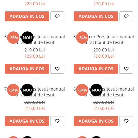
220,00 Lei
270,00 Lei
ADAUGA IN COS
ADAUGA IN COS
57x105 cm Preș țesut manual
57x145 cm Preș țesut manual
-36%
NOU
-34%
la războiul de țesut
la războiul de țesut
210,00 Lei
290,00 Lei
135,00 Lei
190,00 Lei
ADAUGA IN COS
ADAUGA IN COS
70x160 cm Preș țesut manual
68x160 cm Preș țesut manual
-34%
NOU
-34%
NOU
la războiul de țesut
la războiul de țesut
320,00 Lei
320,00 Lei
210,00 Lei
210,00 Lei
ADAUGA IN COS
ADAUGA IN COS