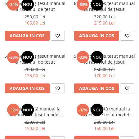
60x125 cm Preș țesut manual
68x165 cm Preș țesut manual
-34%
NOU
-33%
NOU
la războiul de țesut
la războiul de țesut
250,00 Lei
320,00 Lei
165,00 Lei
215,00 Lei
ADAUGA IN COS
ADAUGA IN COS
57x120 cm Preș țesut manual
58x130 cm Preș țesut manual
-33%
NOU
-32%
NOU
la războiul de țesut
la războiul de țesut
200,00 Lei
250,00 Lei
135,00 Lei
170,00 Lei
ADAUGA IN COS
ADAUGA IN COS
Geantă țesută manual la
Geantă țesută manual la
-32%
NOU
-32%
NOU
războiul de țesut model
războiul de țesut model
poștaș
poștaș
220,00 Lei
220,00 Lei
150,00 Lei
150,00 Lei