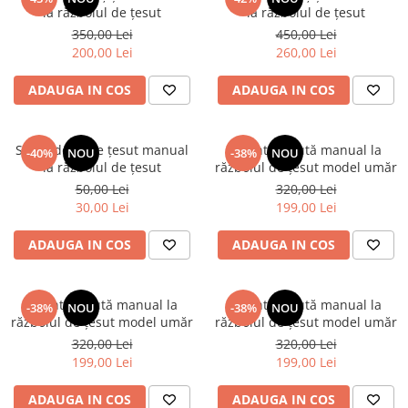
la războiul de țesut
la războiul de țesut
350,00 Lei
450,00 Lei
200,00 Lei
260,00 Lei
ADAUGA IN COS
ADAUGA IN COS
Semn de carte țesut manual
Geantă țesută manual la
-40%
NOU
-38%
NOU
la războiul de țesut
războiul de țesut model umăr
50,00 Lei
320,00 Lei
30,00 Lei
199,00 Lei
ADAUGA IN COS
ADAUGA IN COS
Geantă țesută manual la
Geantă țesută manual la
-38%
NOU
-38%
NOU
războiul de țesut model umăr
războiul de țesut model umăr
320,00 Lei
320,00 Lei
199,00 Lei
199,00 Lei
ADAUGA IN COS
ADAUGA IN COS